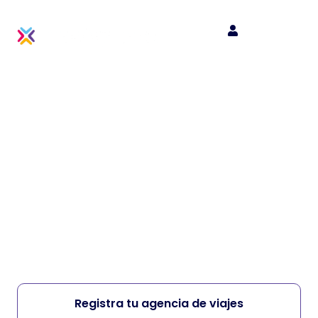
Descubre el valor de
reservar con
PriceAgencies
Tenemos la mejor plataforma de reservas
donde encontrarás grandes ofertas
y
tarifas exclusivas para nuestros a
gentes
afiliados
Registra tu agencia de viajes